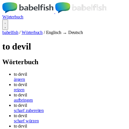
Wörterbuch
babelfish
/
Wörterbuch
/
Englisch → Deutsch
to devil
Wörterbuch
to devil
ärgern
to devil
reizen
to devil
aufbringen
to devil
scharf zubereiten
to devil
scharf würzen
to devil