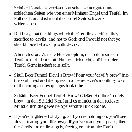
Schüler Donald ist zerrissen zwischen seiner guten und
schlechten Seiten wie von einer Miniatur-Engel und Teufel. Im
Fall des Donald ist nicht die Teufel Seite schwer zu
widerstehen.
But I say, that the things which the Gentiles sacrifice, they
sacrifice to
devils
, and not to God: and I would not that ye
should have fellowship with
devils
.
Aber ich sage: Was die Heiden opfern, das opfern sie den
Teufeln, und nicht Gott. Nun will ich nicht, daß ihr in der
Teufel Gemeinschaft sein sollt.
Skull Beer Funnel
Devil
's Brew! Pour your '
devil
's brew" into
the skull head and it empties into the reciever's mouth by way
of the corrugated esophagus look tube.
Schädel Beer Funnel Teufels Brew! Gießen Sie Ihre 'Teufels
brew "in den Schädel Kopf und es mündet in den reciever
Mund durch die gewellte Speiseröhre Blick Röhre.
If you're frightened of dying, and you're holding on, you'll see
devils
tearing your life away. If you've made your peace, then
the
devils
are really angels, freeing you from the Earth.