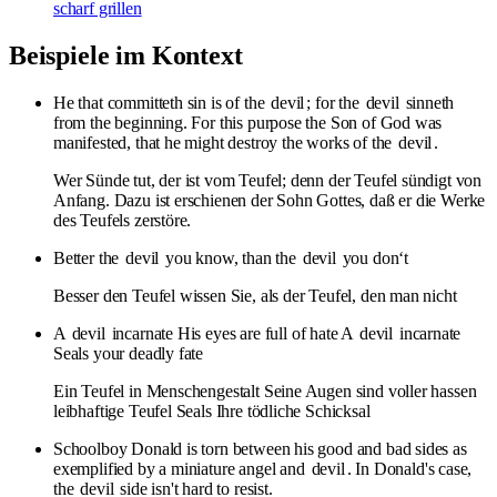
scharf grillen
Beispiele im Kontext
He that committeth sin is of the
devil
; for the
devil
sinneth
from the beginning. For this purpose the Son of God was
manifested, that he might destroy the works of the
devil
.
Wer Sünde tut, der ist vom Teufel; denn der Teufel sündigt von
Anfang. Dazu ist erschienen der Sohn Gottes, daß er die Werke
des Teufels zerstöre.
Better the
devil
you know, than the
devil
you don‘t
Besser den Teufel wissen Sie, als der Teufel, den man nicht
A
devil
incarnate His eyes are full of hate A
devil
incarnate
Seals your deadly fate
Ein Teufel in Menschengestalt Seine Augen sind voller hassen
leibhaftige Teufel Seals Ihre tödliche Schicksal
Schoolboy Donald is torn between his good and bad sides as
exemplified by a miniature angel and
devil
. In Donald's case,
the
devil
side isn't hard to resist.