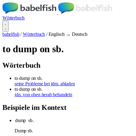
Wörterbuch
babelfish
/
Wörterbuch
/
Englisch → Deutsch
to dump on sb.
Wörterbuch
to dump on sb.
seine Probleme bei jdm. abladen
to dump on sb.
jdn. von oben herab behandeln
Beispiele im Kontext
dump
sb
.
Dump sb.