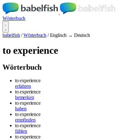
Wörterbuch
babelfish
/
Wörterbuch
/
Englisch → Deutsch
to experience
Wörterbuch
to experience
erfahren
to experience
bemerken
to experience
haben
to experience
empfinden
to experience
fühlen
to experience