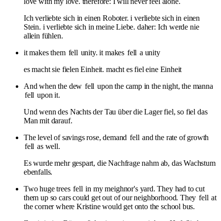
love with my love. therefore: I will never feel alone.
Ich verliebte sich in einen Roboter. i verliebte sich in einen
Stein. i verliebte sich in meine Liebe. daher: Ich werde nie
allein fühlen.
it makes them
fell
unity. it makes
fell
a unity
es macht sie fielen Einheit. macht es fiel eine Einheit
And when the dew
fell
upon the camp in the night, the manna
fell
upon it.
Und wenn des Nachts der Tau über die Lager fiel, so fiel das
Man mit darauf.
The level of savings rose, demand
fell
and the rate of growth
fell
as well.
Es wurde mehr gespart, die Nachfrage nahm ab, das Wachstum
ebenfalls.
Two huge trees
fell
in my meighnor's yard. They had to cut
them up so cars could get out of our neighborhood. They
fell
at
the corner where Kristine would get onto the school bus.