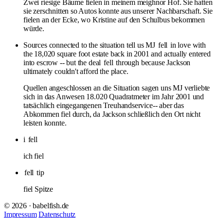
Zwei riesige Bäume fielen in meinem meighnor Hof. Sie hatten
sie zerschnitten so Autos konnte aus unserer Nachbarschaft. Sie
fielen an der Ecke, wo Kristine auf den Schulbus bekommen
würde.
Sources connected to the situation tell us MJ
fell
in love with
the 18,020 square foot estate back in 2001 and actually entered
into escrow -- but the deal
fell
through because Jackson
ultimately couldn't afford the place.
Quellen angeschlossen an die Situation sagen uns MJ verliebte
sich in das Anwesen 18.020 Quadratmeter im Jahr 2001 und
tatsächlich eingegangenen Treuhandservice-- aber das
Abkommen fiel durch, da Jackson schließlich den Ort nicht
leisten konnte.
i
fell
ich fiel
fell
tip
fiel Spitze
© 2026 · babelfish.de
Impressum
Datenschutz