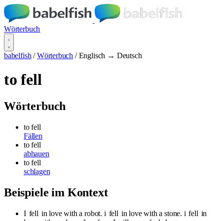
Wörterbuch
babelfish
/
Wörterbuch
/
Englisch → Deutsch
to fell
Wörterbuch
to fell
Fällen
to fell
abhauen
to fell
schlagen
Beispiele im Kontext
I
fell
in love with a robot. i
fell
in love with a stone. i
fell
in