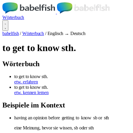
Wörterbuch
babelfish
/
Wörterbuch
/
Englisch → Deutsch
to get to know sth.
Wörterbuch
to get to know sth.
etw. erfahren
to get to know sth.
etw. kennen lernen
Beispiele im Kontext
having an opinion before
getting
to
know
sb or
sth
eine Meinung, bevor sie wissen, sb oder sth