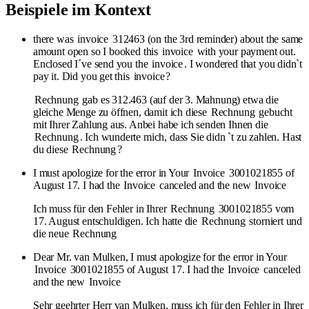
Beispiele im Kontext
there was
invoice
312463 (on the 3rd reminder) about the same
amount open so I booked this
invoice
with your payment out.
Enclosed I´ve send you the
invoice
. I wondered that you didn`t
pay it. Did you get this
invoice
?
Rechnung
gab es 312.463 (auf der 3. Mahnung) etwa die
gleiche Menge zu öffnen, damit ich diese
Rechnung
gebucht
mit Ihrer Zahlung aus. Anbei habe ich senden Ihnen die
Rechnung
. Ich wunderte mich, dass Sie didn `t zu zahlen. Hast
du diese
Rechnung
?
I must apologize for the error in Your
Invoice
3001021855 of
August 17. I had the
Invoice
canceled and the new
Invoice
Ich muss für den Fehler in Ihrer
Rechnung
3001021855 vom
17. August entschuldigen. Ich hatte die
Rechnung
storniert und
die neue
Rechnung
Dear Mr. van Mulken, I must apologize for the error in Your
Invoice
3001021855 of August 17. I had the
Invoice
canceled
and the new
Invoice
Sehr geehrter Herr van Mulken, muss ich für den Fehler in Ihrer