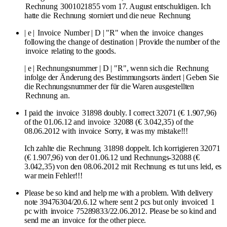
Rechnung
3001021855 vom 17. August entschuldigen. Ich
hatte die
Rechnung
storniert und die neue
Rechnung
| e |
Invoice
Number | D | "R" when the
invoice
changes
following the change of destination | Provide the number of the
invoice
relating to the goods.
| e | Rechnungsnummer | D | "R", wenn sich die
Rechnung
infolge der Änderung des Bestimmungsorts ändert | Geben Sie
die Rechnungsnummer der für die Waren ausgestellten
Rechnung
an.
I paid the
invoice
31898 doubly. I correct 32071 (€ 1.907,96)
of the 01.06.12 and
invoice
32088 (€ 3.042,35) of the
08.06.2012 with
invoice
Sorry, it was my mistake!!!
Ich zahlte die
Rechnung
31898 doppelt. Ich korrigieren 32071
(€ 1.907,96) von der 01.06.12 und Rechnungs-32088 (€
3.042,35) von den 08.06.2012 mit
Rechnung
es tut uns leid, es
war mein Fehler!!!
Please be so kind and help me with a problem. With delivery
note 39476304/20.6.12 where sent 2 pcs but only
invoiced
1
pc with
invoice
75289833/22.06.2012. Please be so kind and
send me an
invoice
for the other piece.