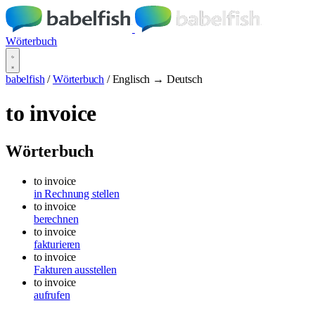
Wörterbuch
babelfish
/
Wörterbuch
/
Englisch → Deutsch
to invoice
Wörterbuch
to invoice
in Rechnung stellen
to invoice
berechnen
to invoice
fakturieren
to invoice
Fakturen ausstellen
to invoice
aufrufen