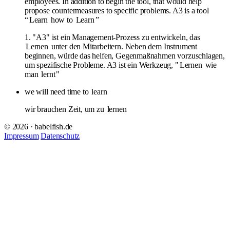
employees. In addition to begin the tool, that would help
propose countermeasures to specific problems. A3 is a tool
“
Learn
how to
Learn
”
1. "A3" ist ein Management-Prozess zu entwickeln, das
Lernen
unter den Mitarbeitern. Neben dem Instrument
beginnen, würde das helfen, Gegenmaßnahmen vorzuschlagen,
um spezifische Probleme. A3 ist ein Werkzeug, "
Lernen
wie
man
lernt
"
we will need time to
learn
wir brauchen Zeit, um zu
lernen
© 2026 · babelfish.de
Impressum
Datenschutz