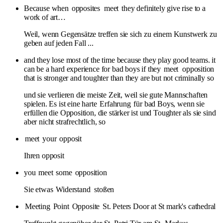
Because when
opposites
meet
they definitely give rise to a
work of art…
Weil, wenn Gegensätze treffen sie sich zu einem Kunstwerk zu
geben auf jeden Fall ...
and they lose most of the time because they play good teams. it
can be a hard experience for bad boys if they
meet
opposition
that is stronger and toughter than they are but not criminally so
und sie verlieren die meiste Zeit, weil sie gute Mannschaften
spielen. Es ist eine harte
Erfahrung
für bad Boys, wenn sie
erfüllen die Opposition, die stärker ist und Toughter als sie sind
aber nicht strafrechtlich, so
meet
your
opposit
Ihren opposit
you
meet
some
opposition
Sie etwas
Widerstand
stoßen
Meeting
Point
Opposite
St. Peters Door at St mark's cathedral