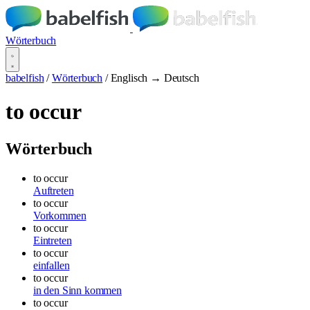
Wörterbuch
babelfish
/
Wörterbuch
/
Englisch → Deutsch
to occur
Wörterbuch
to occur
Auftreten
to occur
Vorkommen
to occur
Eintreten
to occur
einfallen
to occur
in den Sinn kommen
to occur