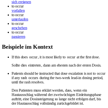
sich ereignen
to occur
vorfallen
to occur
unterlaufen
to occur
geschehen
to occur
passieren
Beispiele im Kontext
If this does
occur
, it is most likely to
occur
at the first dose.
Sollte dies
eintreten
, dann am ehesten nach der ersten Dosis.
Patients should be instructed that dose escalation is not to
occur
if any rash
occurs
during the two-week lead-in dosing period,
until the rash resolves.
Den Patienten muss erklärt werden, dass, wenn ein
Hautausschlag während der zweiwöchigen Einleitungsphase
auftritt, eine Dosissteigerung so lange nicht erfolgen darf, bis
der Hautausschlag vollständig zurückgebildet ist.