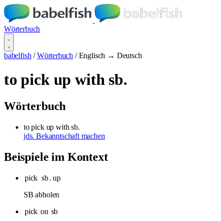
Wörterbuch
babelfish
/
Wörterbuch
/
Englisch → Deutsch
to pick up with sb.
Wörterbuch
to pick up with sb.
jds. Bekanntschaft machen
Beispiele im Kontext
pick
sb
. up
SB abholen
pick
on
sb