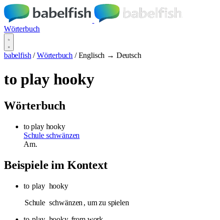
Wörterbuch
babelfish
/
Wörterbuch
/
Englisch → Deutsch
to play hooky
Wörterbuch
to play hooky
Schule schwänzen
Am.
Beispiele im Kontext
to
play
hooky
Schule
schwänzen
, um zu spielen
to
play
hooky
from work