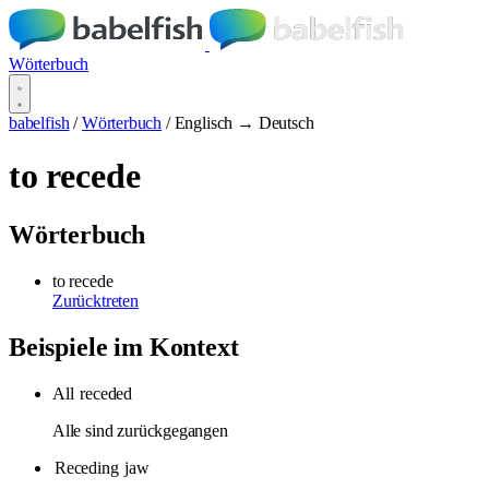
Wörterbuch
babelfish
/
Wörterbuch
/
Englisch → Deutsch
to recede
Wörterbuch
to recede
Zurücktreten
Beispiele im Kontext
All
receded
Alle sind zurückgegangen
Receding
jaw