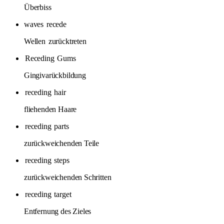
Überbiss
waves
recede
Wellen
zurücktreten
Receding
Gums
Gingivarückbildung
receding
hair
fliehenden Haare
receding
parts
zurückweichenden Teile
receding
steps
zurückweichenden Schritten
receding
target
Entfernung des Zieles