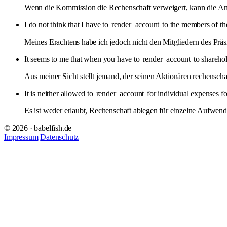
Wenn die Kommission die Rechenschaft verweigert, kann die Ant
I do not think that I have to
render
account
to the members of the
Meines Erachtens habe ich jedoch nicht den Mitgliedern des Pr
It seems to me that when you have to
render
account
to sharehol
Aus meiner Sicht stellt jemand, der seinen Aktionären rechenschaf
It is neither allowed to
render
account
for individual expenses fo
Es ist weder erlaubt, Rechenschaft ablegen für einzelne Aufwend
© 2026 · babelfish.de
Impressum
Datenschutz