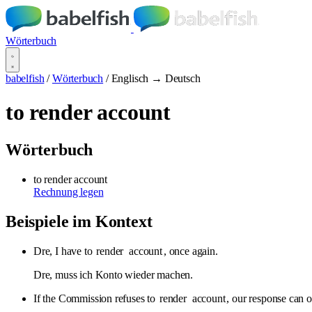
Wörterbuch
babelfish
/
Wörterbuch
/
Englisch → Deutsch
to render account
Wörterbuch
to render account
Rechnung legen
Beispiele im Kontext
Dre, I have to
render
account
, once again.
Dre, muss ich Konto wieder machen.
If the Commission refuses to
render
account
, our response can o