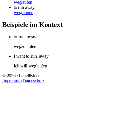
weglaufen
to run away
wegrennen
Beispiele im Kontext
to
run
away
wegzulaufen
I want to
run
away
Ich will
weglaufen
© 2026 · babelfish.de
Impressum
Datenschutz