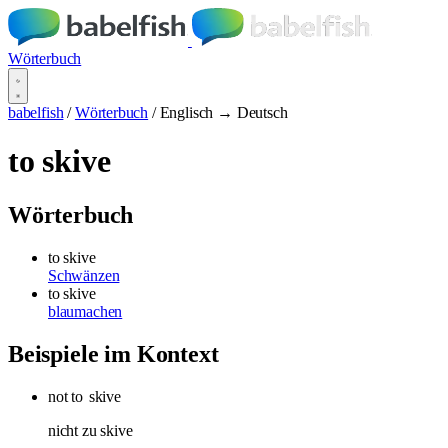
Wörterbuch
babelfish
/
Wörterbuch
/
Englisch → Deutsch
to skive
Wörterbuch
to skive
Schwänzen
to skive
blaumachen
Beispiele im Kontext
not to
skive
nicht zu skive