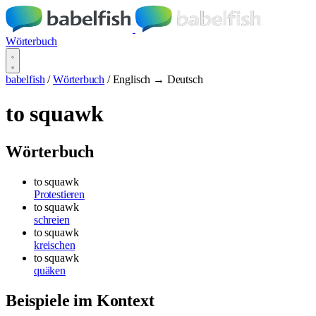
Wörterbuch
babelfish
/
Wörterbuch
/
Englisch → Deutsch
to squawk
Wörterbuch
to squawk
Protestieren
to squawk
schreien
to squawk
kreischen
to squawk
quäken
Beispiele im Kontext