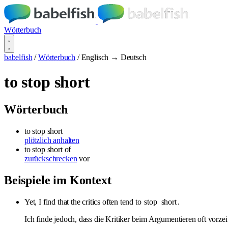
Wörterbuch
babelfish
/
Wörterbuch
/
Englisch → Deutsch
to stop short
Wörterbuch
to stop short
plötzlich anhalten
to stop short
of
zurückschrecken
vor
Beispiele im Kontext
Yet, I find that the critics often tend to
stop
short
.
Ich finde jedoch, dass die Kritiker beim Argumentieren oft vorzei