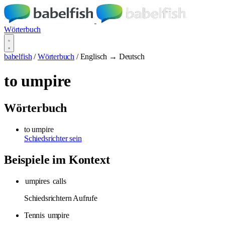
Wörterbuch
babelfish
/
Wörterbuch
/
Englisch → Deutsch
to umpire
Wörterbuch
to umpire
Schiedsrichter sein
Beispiele im Kontext
umpires
calls
Schiedsrichtern Aufrufe
Tennis
umpire