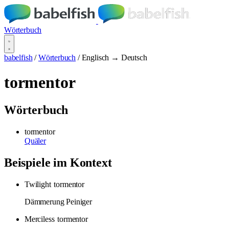
Wörterbuch
babelfish
/
Wörterbuch
/
Englisch → Deutsch
tormentor
Wörterbuch
tormentor
Quäler
Beispiele im Kontext
Twilight
tormentor
Dämmerung Peiniger
Merciless
tormentor