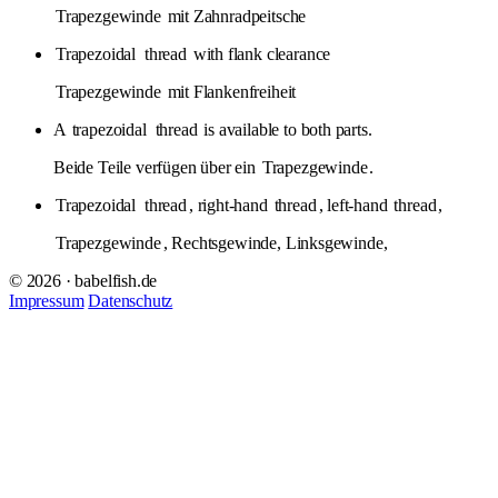
Trapezgewinde
mit Zahnradpeitsche
Trapezoidal
thread
with flank clearance
Trapezgewinde
mit Flankenfreiheit
A
trapezoidal
thread
is available to both parts.
Beide Teile verfügen über ein
Trapezgewinde
.
Trapezoidal
thread
, right-hand
thread
, left-hand
thread
,
Trapezgewinde
, Rechtsgewinde, Linksgewinde,
© 2026 · babelfish.de
Impressum
Datenschutz