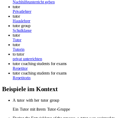
Nachhilfeunterricht geben
tutor
Privatlehrer
tutor
Hauslehrer
tutor group
Schulklasse
tutor
Tutor
tutor
Tutorin
to tutor
privat unterrichten
tutor
coaching students for exams
Repetitor
tutor
coaching students for exams
Repetitorin
Beispiele im Kontext
A
tutor
with her
tutor
group
Ein
Tutor
mit ihrem
Tutor
-Gruppe