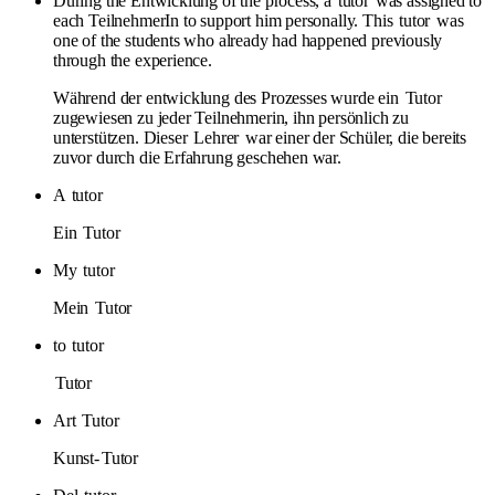
During the Entwicklung of the process, a
tutor
was assigned to
each TeilnehmerIn to support him personally. This
tutor
was
one of the students who already had happened previously
through the experience.
Während der entwicklung des Prozesses wurde ein
Tutor
zugewiesen zu jeder Teilnehmerin, ihn persönlich zu
unterstützen. Dieser
Lehrer
war einer der Schüler, die bereits
zuvor durch die Erfahrung geschehen war.
A
tutor
Ein
Tutor
My
tutor
Mein
Tutor
to
tutor
Tutor
Art
Tutor
Kunst-
Tutor