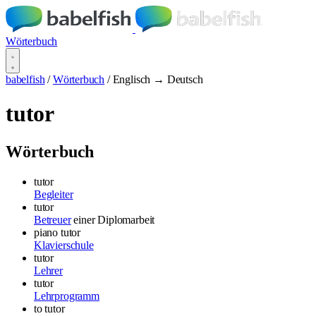
Wörterbuch
babelfish
/
Wörterbuch
/
Englisch → Deutsch
tutor
Wörterbuch
tutor
Begleiter
tutor
Betreuer
einer Diplomarbeit
piano tutor
Klavierschule
tutor
Lehrer
tutor
Lehrprogramm
to tutor