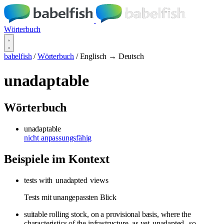
Wörterbuch
babelfish
/
Wörterbuch
/
Englisch → Deutsch
unadaptable
Wörterbuch
unadaptable
nicht anpassungsfähig
Beispiele im Kontext
tests with
unadapted
views
Tests mit unangepassten Blick
suitable rolling stock, on a provisional basis, where the
characteristics of the infrastructure, as yet
unadapted
, so