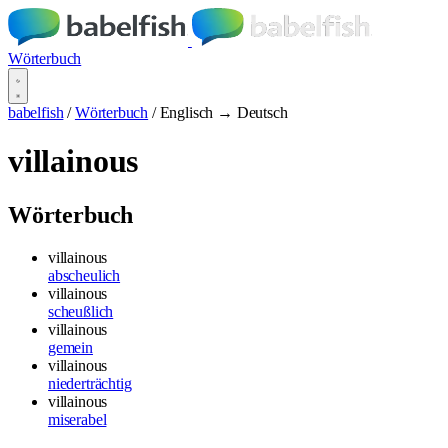
Wörterbuch
babelfish
/
Wörterbuch
/
Englisch → Deutsch
villainous
Wörterbuch
villainous
abscheulich
villainous
scheußlich
villainous
gemein
villainous
niederträchtig
villainous
miserabel