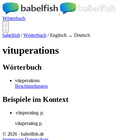
Wörterbuch
babelfish
/
Wörterbuch
/
Englisch → Deutsch
vituperations
Wörterbuch
vituperations
Beschimpfungen
Beispiele im Kontext
vituperating
p.
vituperating p.
© 2026 · babelfish.de
Impressum
Datenschutz