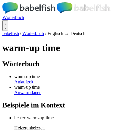
Wörterbuch
babelfish
/
Wörterbuch
/
Englisch → Deutsch
warm-up time
Wörterbuch
warm-up time
Anlaufzeit
warm-up time
Anwärmdauer
Beispiele im Kontext
heater
warm
-up
time
Heizeranheizzeit