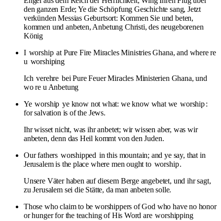
Engel aus dem Reich der Herrlichkeit, Wing Ihren Flug über
den ganzen Erde; Ye die Schöpfung Geschichte sang, Jetzt
verkünden Messias Geburtsort: Kommen Sie und beten,
kommen und anbeten, Anbetung Christi, des neugeborenen
König
I
worship
at Pure Fire Miracles Ministries Ghana, and where re
u
worshiping
Ich
verehre
bei Pure Feuer Miracles Ministerien Ghana, und
wo re u Anbetung
Ye
worship
ye know not what: we know what we
worship
:
for salvation is of the Jews.
Ihr wisset nicht, was ihr anbetet; wir wissen aber, was wir
anbeten, denn das Heil kommt von den Juden.
Our fathers
worshipped
in this mountain; and ye say, that in
Jerusalem is the place where men ought to
worship
.
Unsere Väter haben auf diesem Berge angebetet, und ihr sagt,
zu Jerusalem sei die Stätte, da man anbeten solle.
Those who claim to be worshippers of God who have no honor
or hunger for the teaching of His Word are
worshipping