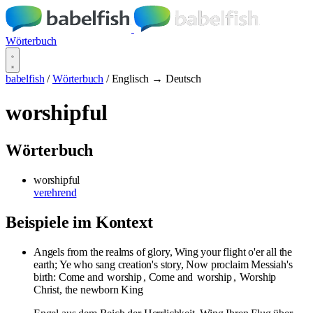
Wörterbuch
babelfish
/
Wörterbuch
/
Englisch → Deutsch
worshipful
Wörterbuch
worshipful
verehrend
Beispiele im Kontext
Angels from the realms of glory, Wing your flight o'er all the
earth; Ye who sang creation's story, Now proclaim Messiah's
birth: Come and
worship
, Come and
worship
,
Worship
Christ, the newborn King