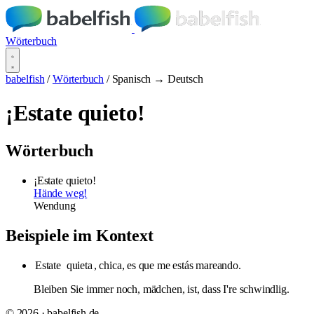
Wörterbuch
babelfish
/
Wörterbuch
/
Spanisch → Deutsch
¡Estate quieto!
Wörterbuch
¡Estate quieto!
Hände weg!
Wendung
Beispiele im Kontext
Estate
quieta
, chica, es que me estás mareando.
Bleiben Sie immer noch, mädchen, ist, dass I're schwindlig.
© 2026 · babelfish.de