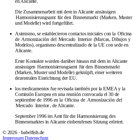
en Alicante.
Die Zusammenarbeit mit dem in Alicante ansässigen
Harmonisierungsamt
für den
Binnenmarkt
(Marken, Muster
und Modelle) wird fortgeführt.
Asimismo, se establecieron contactos iniciales con la
Oficina
de
Armonización
del
Mercado
Interior
(Marcas, Dibujos y
Modelos), organismo descentralizado de la UE con sede en
Alicante.
Erste Kontakte wurden darüber hinaus mit dem in Alicante
ansässigen
Harmonisierungsamt
für den
Binnenmarkt
(Marken, Muster und Modelle) geknüpft, einer weiteren
dezentralen Einrichtung der EU.
los medicamentos fue revisada también por la EMEA y la
Comisión Europea en una reunión convocada el 30 de
septiembre de 1996 en la
Oficina
de
Armonización
del
Mercado
Interior
, de Alicante.
September 1996 im Amt für die Harmonisierung des
Binnenmarktes in Alicante einberufenen Sitzung erörtert.
© 2026 · babelfish.de
Impressum
Datenschutz