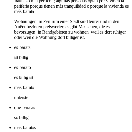
baratas
en la periferia; algunas personas optan por vivir en la
periferia porque tienen más tranquilidad o porque la vivienda es
más
barata
.
Wohnungen im Zentrum einer Stadt sind teurer und in den
Außenbezirken preiswerter; es gibt Menschen, die es
bevorzugen, in Randgebieten zu wohnen, weil es dort ruhiger
oder weil die Wohnung dort billiger ist.
es
barata
ist billig
es
barato
es billig ist
mas
barato
unterste
que
baratas
so billig
mas
baratos