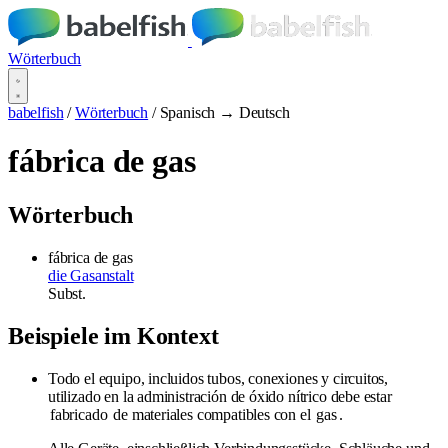
Wörterbuch
babelfish
/
Wörterbuch
/
Spanisch → Deutsch
fábrica de gas
Wörterbuch
fábrica de gas
die Gasanstalt
Subst.
Beispiele im Kontext
Todo el equipo, incluidos tubos, conexiones y circuitos,
utilizado en la administración de óxido nítrico debe estar
fabricado
de materiales compatibles con el
gas
.