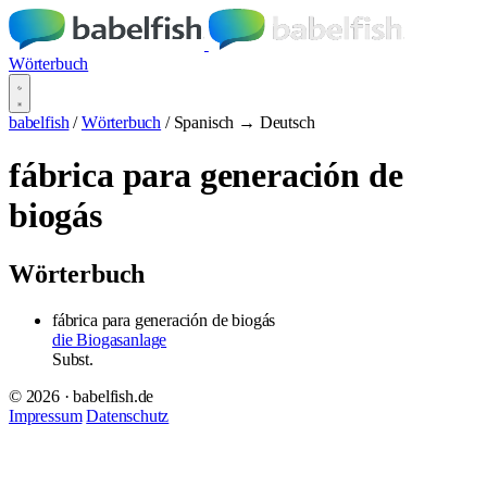
Wörterbuch
babelfish
/
Wörterbuch
/
Spanisch → Deutsch
fábrica para generación de
biogás
Wörterbuch
fábrica para generación de biogás
die Biogasanlage
Subst.
© 2026 · babelfish.de
Impressum
Datenschutz