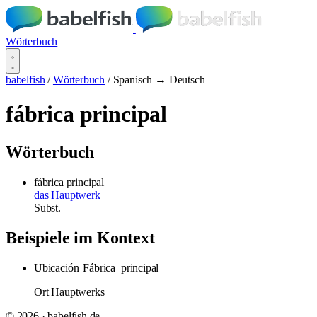
Wörterbuch
babelfish
/
Wörterbuch
/
Spanisch → Deutsch
fábrica principal
Wörterbuch
fábrica principal
das Hauptwerk
Subst.
Beispiele im Kontext
Ubicación
Fábrica
principal
Ort Hauptwerks
© 2026 · babelfish.de