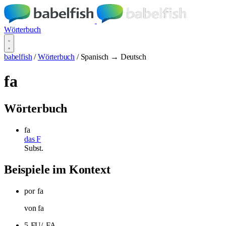
Wörterbuch
babelfish
/
Wörterbuch
/
Spanisch → Deutsch
fa
Wörterbuch
fa
das F
Subst.
Beispiele im Kontext
por
fa
von fa
5-FU/
FA