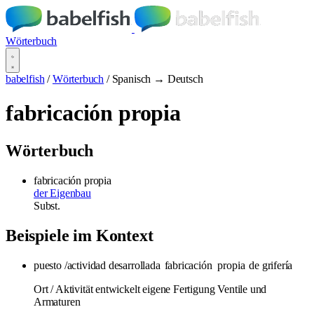
Wörterbuch
babelfish
/
Wörterbuch
/
Spanisch → Deutsch
fabricación propia
Wörterbuch
fabricación propia
der Eigenbau
Subst.
Beispiele im Kontext
puesto /actividad desarrollada
fabricación
propia
de grifería
Ort / Aktivität entwickelt eigene Fertigung Ventile und
Armaturen