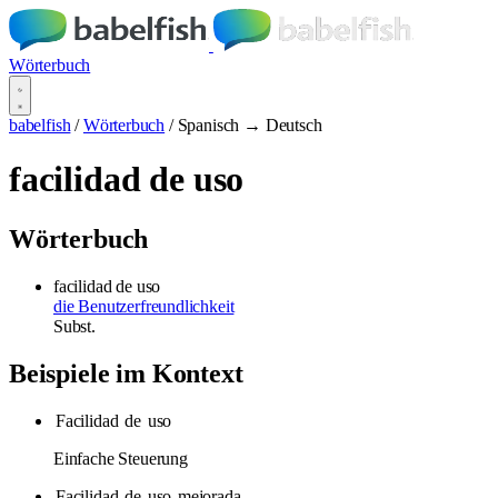
Wörterbuch
babelfish
/
Wörterbuch
/
Spanisch → Deutsch
facilidad de uso
Wörterbuch
facilidad de uso
die Benutzerfreundlichkeit
Subst.
Beispiele im Kontext
Facilidad
de
uso
Einfache Steuerung
Facilidad
de
uso
mejorada