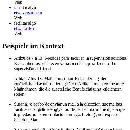
Verb
facilitar algo
etw. versimpeln
Verb
facilitar algo
etw. fördern
Verb
Beispiele im Kontext
Artículos 7 a 13- Medidas para
facilitar
la supervisión adicional
Estos artículos establecen varias medidas para
facilitar
la
supervisión adicional.
Artikel 7 bis 13- Maßnahmen zur
Erleichterung
der
zusätzlichen Beaufsichtigung Diese Artikel umfassen mehrere
Maßnahmen, die die zusätzliche Beaufsichtigung
erleichtern
sollen.
Susann, te acabo de enviar un mail a la direccion que me has
facilitado
: s_geltmeier@yahoo.de Te
facilito
mi mail para que
te puedas poner en contacto conmigo: breton@nutrexpa.es
Saludos Pilar
Susann, senden Sie
einfach
eine e-Mail an die Adresse habe