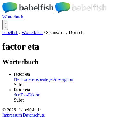
Wörterbuch
babelfish
/
Wörterbuch
/
Spanisch → Deutsch
factor eta
Wörterbuch
factor eta
Neutronenausbeute je Absorption
Subst.
factor eta
der Eta-Faktor
Subst.
© 2026 · babelfish.de
Impressum
Datenschutz