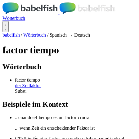
Wörterbuch
babelfish
/
Wörterbuch
/
Spanisch → Deutsch
factor tiempo
Wörterbuch
factor tiempo
der Zeitfaktor
Subst.
Beispiele im Kontext
...cuando el
tiempo
es un
factor
crucial
... wenn Zeit ein entscheidender Faktor ist
(70) Ningún otro
factor
que pudiese haber perjudicado al