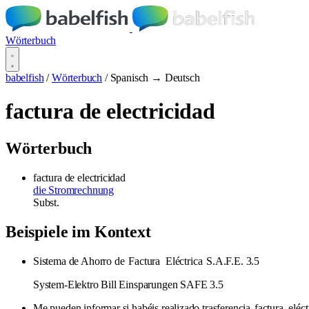
Wörterbuch
babelfish
/
Wörterbuch
/
Spanisch → Deutsch
factura de electricidad
Wörterbuch
factura de electricidad
die Stromrechnung
Subst.
Beispiele im Kontext
Sistema de Ahorro de
Factura
Eléctrica
S.A.F.E. 3.5
System-Elektro Bill Einsparungen SAFE 3.5
Me pueden informar si habéis realizado trasferencia
factura
eléct