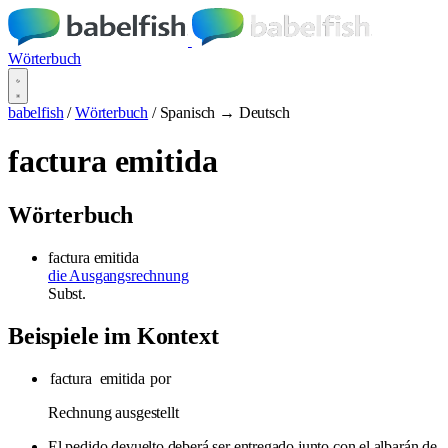
Wörterbuch
babelfish
/
Wörterbuch
/
Spanisch → Deutsch
factura emitida
Wörterbuch
factura emitida
die Ausgangsrechnung
Subst.
Beispiele im Kontext
factura
emitida
por
Rechnung ausgestellt
El pedido devuelto deberá ser entregado junto con el albarán de