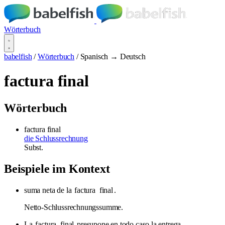
Wörterbuch
babelfish
/
Wörterbuch
/
Spanisch → Deutsch
factura final
Wörterbuch
factura final
die Schlussrechnung
Subst.
Beispiele im Kontext
suma neta de la
factura
final
.
Netto-Schlussrechnungssumme.
La
factura
final
presupone en todo caso la entrega