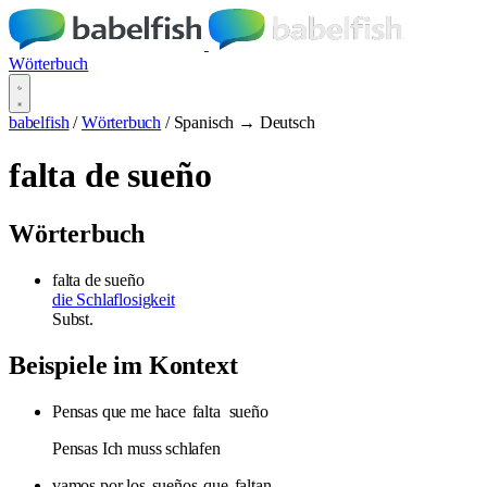
Wörterbuch
babelfish
/
Wörterbuch
/
Spanisch → Deutsch
falta de sueño
Wörterbuch
falta de sueño
die Schlaflosigkeit
Subst.
Beispiele im Kontext
Pensas que me hace
falta
sueño
Pensas Ich muss schlafen
vamos por los
sueños
que
faltan