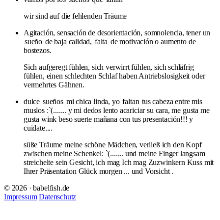
wir sind auf die fehlenden Träume
Agitación, sensación de desorientación, somnolencia, tener un
sueño
de baja calidad,
falta
de motivación o aumento de
bostezos.
Sich aufgeregt fühlen, sich verwirrt fühlen, sich schläfrig
fühlen, einen schlechten Schlaf haben Antriebslosigkeit oder
vermehrtes Gähnen.
dulce
sueños
mi chica linda, yo
faltan
tus cabeza entre mis
muslos :`(....... y mi dedos lento acariciar su cara, me gusta me
gusta wink beso suerte mañana con tus presentación!!! y
cuidate....
süße Träume meine schöne Mädchen, verließ ich den Kopf
zwischen meine Schenkel: `(....... und meine Finger langsam
streichelte sein Gesicht, ich mag Ich mag Zuzwinkern Kuss mit
Ihrer Präsentation Glück morgen ... und Vorsicht .
© 2026 · babelfish.de
Impressum
Datenschutz