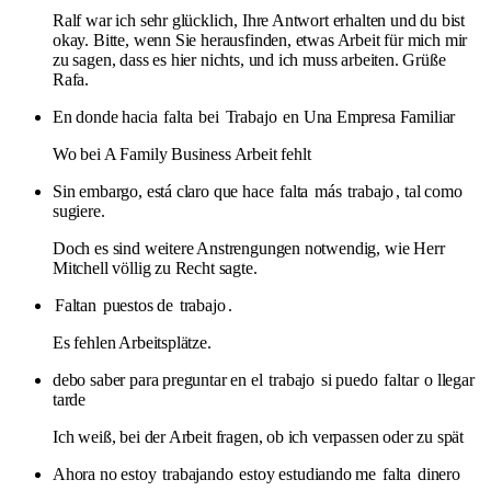
Ralf war ich sehr glücklich, Ihre Antwort erhalten und du bist
okay. Bitte, wenn Sie herausfinden, etwas Arbeit für mich mir
zu sagen, dass es hier nichts, und ich muss arbeiten. Grüße
Rafa.
En donde hacia
falta
bei
Trabajo
en Una Empresa Familiar
Wo bei A Family Business Arbeit fehlt
Sin embargo, está claro que hace
falta
más
trabajo
, tal como
sugiere.
Doch es sind weitere Anstrengungen notwendig, wie Herr
Mitchell völlig zu Recht sagte.
Faltan
puestos de
trabajo
.
Es fehlen Arbeitsplätze.
debo saber para preguntar en el
trabajo
si puedo
faltar
o llegar
tarde
Ich weiß, bei der Arbeit fragen, ob ich verpassen oder zu spät
Ahora no estoy
trabajando
estoy estudiando me
falta
dinero