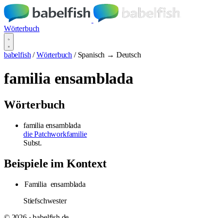
Wörterbuch
babelfish
/
Wörterbuch
/
Spanisch → Deutsch
familia ensamblada
Wörterbuch
familia ensamblada
die Patchworkfamilie
Subst.
Beispiele im Kontext
Familia
ensamblada
Stiefschwester
© 2026 · babelfish.de