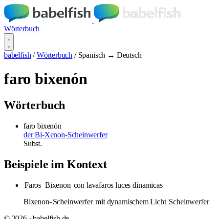
Wörterbuch
babelfish
/
Wörterbuch
/
Spanisch → Deutsch
faro bixenón
Wörterbuch
faro bixenón
der Bi-Xenon-Scheinwerfer
Subst.
Beispiele im Kontext
Faros
Bixenon
con lavafaros luces dinamicas
Bixenon-
Scheinwerfer
mit dynamischem Licht
Scheinwerfer
© 2026 · babelfish.de