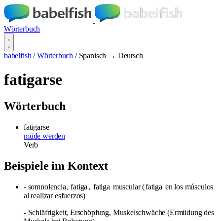
Wörterbuch
babelfish
/
Wörterbuch
/
Spanisch → Deutsch
fatigarse
Wörterbuch
fatigarse
müde werden
Verb
Beispiele im Kontext
- somnolencia,
fatiga
,
fatiga
muscular (
fatiga
en los músculos
al realizar esfuerzos)
- Schläfrigkeit, Erschöpfung, Muskelschwäche (Ermüdung des