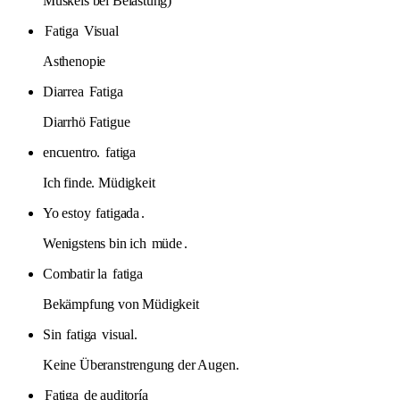
Muskels bei Belastung)
Fatiga
Visual
Asthenopie
Diarrea
Fatiga
Diarrhö Fatigue
encuentro.
fatiga
Ich finde. Müdigkeit
Yo estoy
fatigada
.
Wenigstens bin ich
müde
.
Combatir la
fatiga
Bekämpfung von Müdigkeit
Sin
fatiga
visual.
Keine Überanstrengung der Augen.
Fatiga
de auditoría