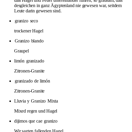
daß Hagel und Feuer untereinander fuhren, so grausam, daß
desgleichen in ganz Ägyptenland nie gewesen war, seitdem
Leute darin gewesen sind.
granizo
seco
trockener Hagel
Granizo
blando
Graupel
limón
granizado
Zitronen-Granite
granizado
de limón
Zitronen-Granite
Lluvia y
Granizo
Mixta
Mixed regen und Hagel
dijimos que cae
granizo
Wir sagten fallenden Hagel