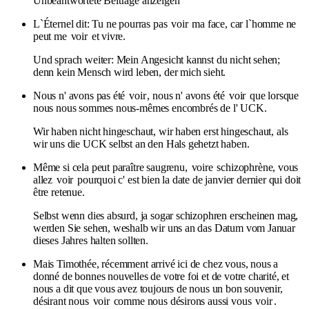
Unbeantwortete Beiträge anzeigen
L`Éternel dit: Tu ne pourras pas
voir
ma face, car l`homme ne
peut me
voir
et vivre.
Und sprach weiter: Mein Angesicht kannst du nicht sehen;
denn kein Mensch wird leben, der mich sieht.
Nous n' avons pas été
voir
, nous n' avons été
voir
que lorsque
nous nous sommes nous-mêmes encombrés de l' UCK.
Wir haben nicht hingeschaut, wir haben erst hingeschaut, als
wir uns die UCK selbst an den Hals gehetzt haben.
Même si cela peut paraître saugrenu,
voire
schizophrène, vous
allez
voir
pourquoi c' est bien la date de janvier dernier qui doit
être retenue.
Selbst wenn dies absurd, ja sogar schizophren erscheinen mag,
werden Sie sehen, weshalb wir uns an das Datum vom Januar
dieses Jahres halten sollten.
Mais Timothée, récemment arrivé ici de chez vous, nous a
donné de bonnes nouvelles de votre foi et de votre charité, et
nous a dit que vous avez toujours de nous un bon souvenir,
désirant nous
voir
comme nous désirons aussi vous
voir
.