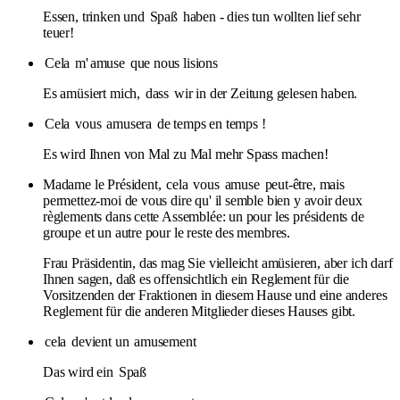
Essen, trinken und
Spaß
haben - dies tun wollten lief sehr
teuer!
Cela
m'
amuse
que nous lisions
Es amüsiert mich,
dass
wir in der Zeitung gelesen haben.
Cela
vous
amusera
de temps en temps !
Es wird Ihnen von Mal zu Mal mehr Spass machen!
Madame le Président,
cela
vous
amuse
peut-être, mais
permettez-moi de vous dire qu' il semble bien y avoir deux
règlements dans cette Assemblée: un pour les présidents de
groupe et un autre pour le reste des membres.
Frau Präsidentin, das mag Sie vielleicht amüsieren, aber ich darf
Ihnen sagen, daß es offensichtlich ein Reglement für die
Vorsitzenden der Fraktionen in diesem Hause und eine anderes
Reglement für die anderen Mitglieder dieses Hauses gibt.
cela
devient un
amusement
Das wird ein
Spaß