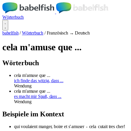
Wörterbuch
babelfish
/
Wörterbuch
/
Französisch → Deutsch
cela m'amuse que ...
Wörterbuch
cela m'amuse que ...
ich finde das witzig, dass ...
Wendung
cela m'amuse que ...
es macht mir Spaß, dass ...
Wendung
Beispiele im Kontext
qui voulaient manger, boire et s'
amuser
-
cela
cutait tres cher!