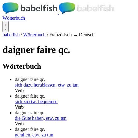
Wörterbuch
babelfish
/
Wörterbuch
/
Französisch → Deutsch
daigner faire qc.
Wörterbuch
daigner faire qc.
sich dazu herablassen, etw. zu tun
Verb
daigner faire qc.
sich zu etw. bequemen
Verb
daigner faire qc.
die Güte haben, etw. zu tun
Verb
daigner faire qc.
geruhen, etw. zu tun